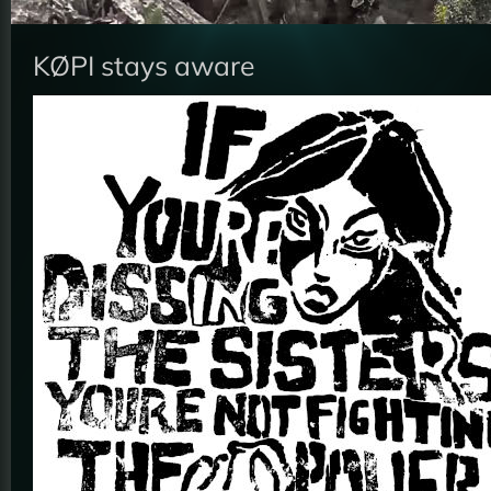
KØPI stays aware