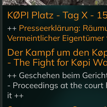
KØPI Platz - Tag X - 1
++
Presseerklärung: Räumu
Vermeintlicher Eigentümer f
Der Kampf um den Køp
- The Fight for Køpi W
++ Geschehen beim Gericht
- Proceedings at the court
it ++