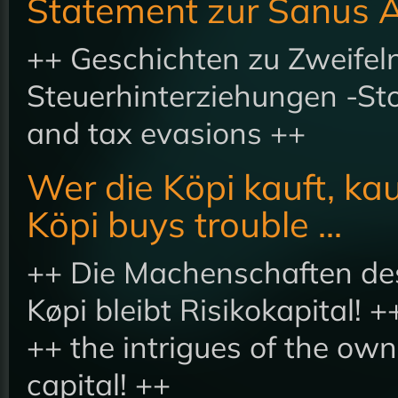
Statement zur Sanus 
++ Geschichten zu Zweifel
Steuerhinterziehungen -Sto
and tax evasions ++
Wer die Köpi kauft, kau
Köpi buys trouble ...
++ Die Machenschaften des
Køpi bleibt Risikokapital! +
++ the intrigues of the ow
capital! ++