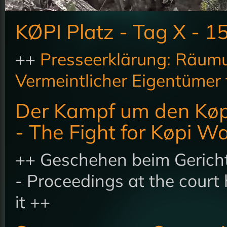
KØPI Platz - Tag X - 1
++
Presseerklärung: Räumu
Vermeintlicher Eigentümer f
Der Kampf um den Køp
- The Fight for Køpi W
++ Geschehen beim Gericht
- Proceedings at the court
it ++