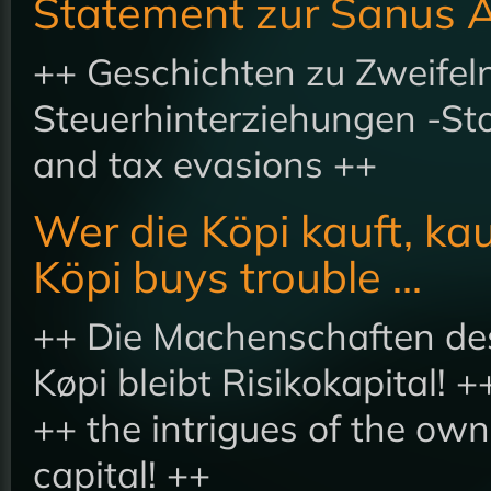
Statement zur Sanus 
++ Geschichten zu Zweifel
Steuerhinterziehungen -Sto
and tax evasions ++
Wer die Köpi kauft, kau
Köpi buys trouble ...
++ Die Machenschaften des
Køpi bleibt Risikokapital! +
++ the intrigues of the ow
capital! ++