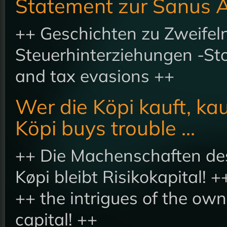
Statement zur Sanus 
++ Geschichten zu Zweifel
Steuerhinterziehungen -Sto
and tax evasions ++
Wer die Köpi kauft, kau
Köpi buys trouble ...
++ Die Machenschaften des
Køpi bleibt Risikokapital! +
++ the intrigues of the ow
capital! ++