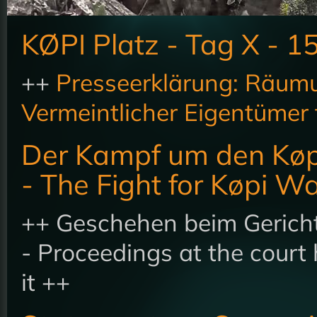
KØPI Platz - Tag X - 1
++
Presseerklärung: Räumu
Vermeintlicher Eigentümer f
Der Kampf um den Køp
- The Fight for Køpi W
++ Geschehen beim Gericht
- Proceedings at the court
it ++