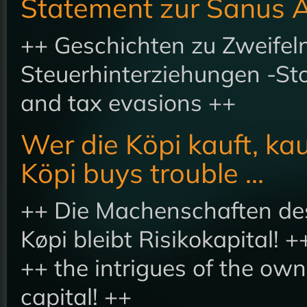
Statement zur Sanus 
++ Geschichten zu Zweifel
Steuerhinterziehungen -Sto
and tax evasions ++
Wer die Köpi kauft, kau
Köpi buys trouble ...
++ Die Machenschaften des
Køpi bleibt Risikokapital! +
++ the intrigues of the ow
capital! ++