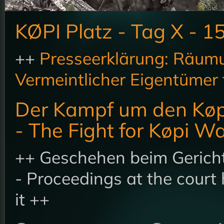
KØPI Platz - Tag X - 1
++
Presseerklärung: Räumu
Vermeintlicher Eigentümer f
Der Kampf um den Køp
- The Fight for Køpi W
++ Geschehen beim Gericht
- Proceedings at the court
it ++